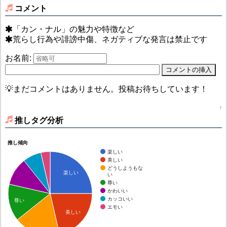
コメント
「カン・ナル」の魅力や特徴など
荒らし行為や誹謗中傷、ネガティブな発言は禁止です
お名前:
💡まだコメントはありません。投稿お待ちしています！
↑
推しタグ分析
推し傾向
楽しい
美しい
どうしようもな
楽しい
い
尊い
かわいい
カッコいい
尊い
エモい
美しい