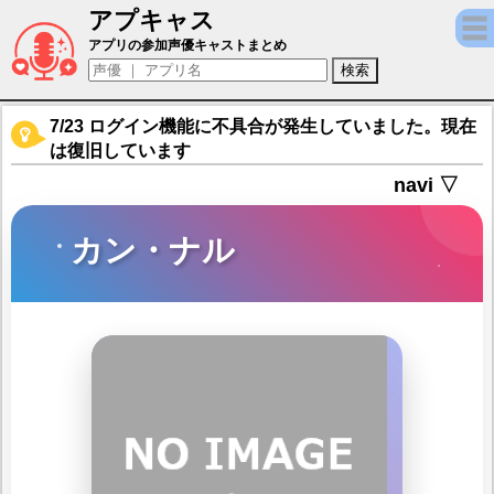
アプキャス
カン・ナル（声優：鷲見友美ジェナ)【アウ
アプリの参加声優キャストまとめ
7/23 ログイン機能に不具合が発生していました。現在
は復旧しています
navi ▽
カン・ナル