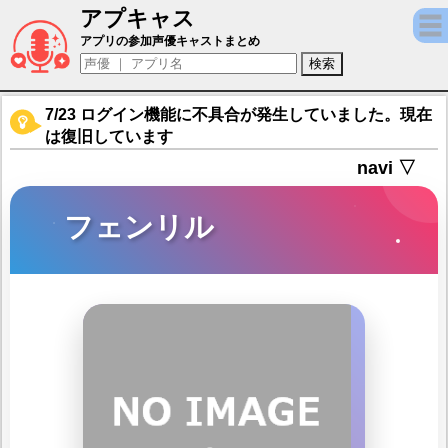
アプキャス
フェンリル（声優：大津愛理)【アウタープ
アプリの参加声優キャストまとめ
7/23 ログイン機能に不具合が発生していました。現在
は復旧しています
navi ▽
フェンリル