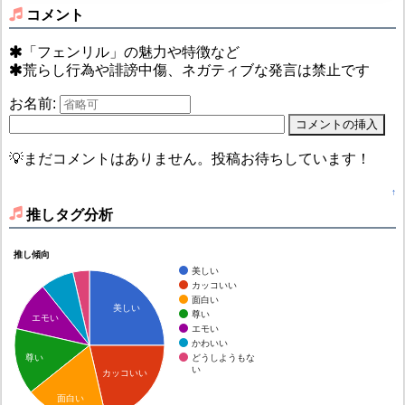
コメント
「フェンリル」の魅力や特徴など
荒らし行為や誹謗中傷、ネガティブな発言は禁止です
お名前:
💡まだコメントはありません。投稿お待ちしています！
↑
推しタグ分析
推し傾向
美しい
カッコいい
面白い
美しい
尊い
エモい
エモい
かわいい
どうしようもな
尊い
い
カッコいい
面白い