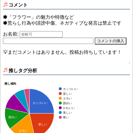
コメント
「フラワー」の魅力や特徴など
荒らし行為や誹謗中傷、ネガティブな発言は禁止です
お名前:
💡まだコメントはありません。投稿お待ちしています！
↑
推しタグ分析
推し傾向
カッコいい
楽しい
エモい
カッコいい
面白い
かわいい
美しい
面白い
尊い
楽しい
エモい