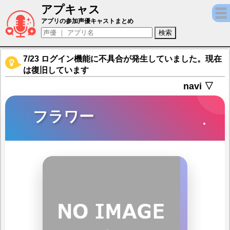
アプキャス
フラワー（声優：釘宮理恵)【クァンタムマキ
アプリの参加声優キャストまとめ
7/23 ログイン機能に不具合が発生していました。現在
は復旧しています
navi ▽
フラワー