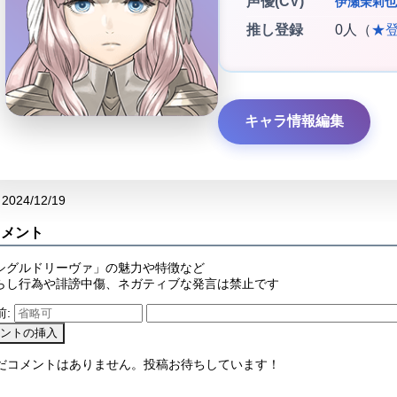
声優(CV)
伊瀬茉莉也
推し登録
0人（
★
キャラ情報編集
2024/12/19
コメント
シグルドリーヴァ」の魅力や特徴など
らし行為や誹謗中傷、ネガティブな発言は禁止です
前:
まだコメントはありません。投稿お待ちしています！