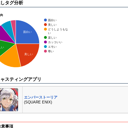
推しタグ分析
傾向
面白い
美しい
どうしようもな
面白い
い
楽しい
カッコいい
エモい
しい
尊い
美しい
キャスティングアプリ
エンバーストーリア
(SQUARE ENIX)
注意事項