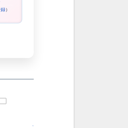
登録
）
↑