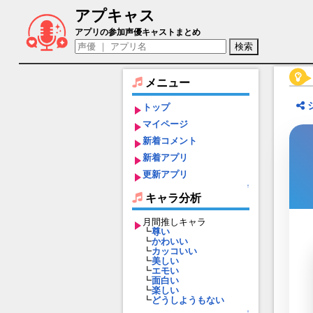
アプキャス
シグルドリーヴァ（声優：伊瀬茉莉也)【
アプリの参加声優キャストまとめ
メニュー
トップ
マイページ
新着コメント
新着アプリ
更新アプリ
↑
キャラ分析
月間推しキャラ
┗
尊い
┗
かわいい
┗
カッコいい
┗
美しい
┗
エモい
┗
面白い
┗
楽しい
┗
どうしようもない
↑