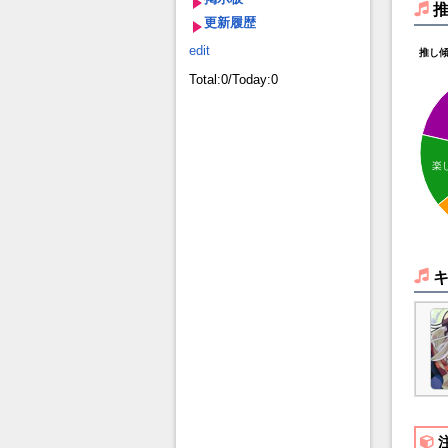
更新履歴
edit
推し
Total:0/Today:0
楽