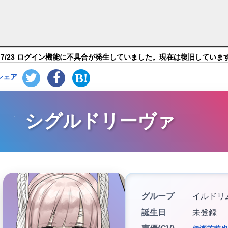
エンバーストーリア】キャラ紹介
7/23 ログイン機能に不具合が発生していました。現在は復旧していま
シェア
シグルドリーヴァ
グループ
イルドリ
誕生日
未登録