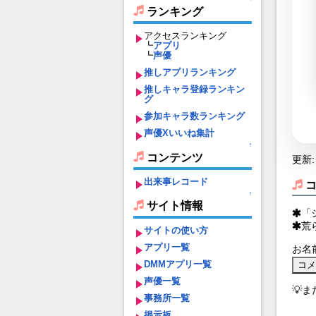
ランキング
アクセスランキング
┗
アプリ
┗
声優
推しアプリランキング
推しキャラ登録ランキン
グ
参加キャラ数ランキング
声優Xいいね集計
↑
コンテンツ
更新: 
出来事レコード
↑
サイト情報
「
荒
サイトの使い方
アプリ一覧
お名
DMMアプリ一覧
声優一覧
💡
事務所一覧
掲示板