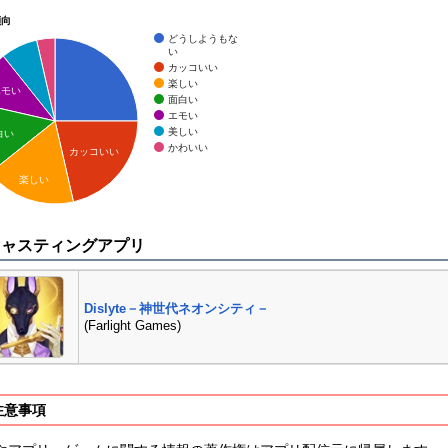
傾向
どうしようもな
い
カッコいい
楽しい
エモい
面白い
エモい
美しい
白い
かわいい
カッコいい
楽しい
キャスティングアプリ
Dislyte－神世代ネオンシティ－
(Farlight Games)
注意事項