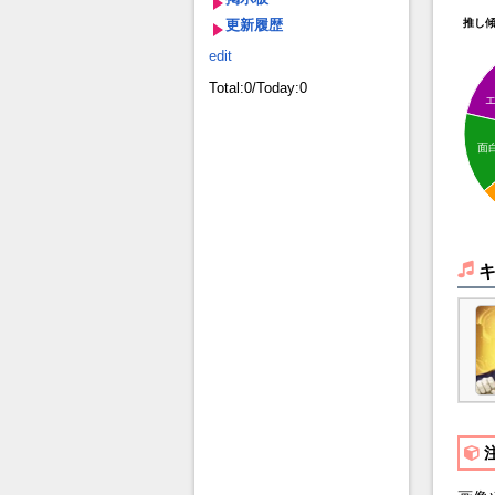
更新履歴
推し
edit
Total:0/Today:0
面