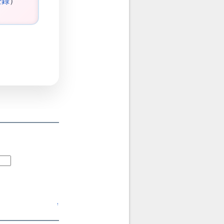
登録
）
↑