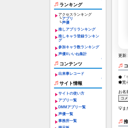
ランキング
アクセスランキング
┗
アプリ
┗
声優
推しアプリランキング
推しキャラ登録ランキン
グ
参加キャラ数ランキング
声優Xいいね集計
更新: 
↑
コンテンツ
出来事レコード
「
↑
荒
サイト情報
お名
サイトの使い方
アプリ一覧
DMMアプリ一覧
💡
声優一覧
事務所一覧
掲示板