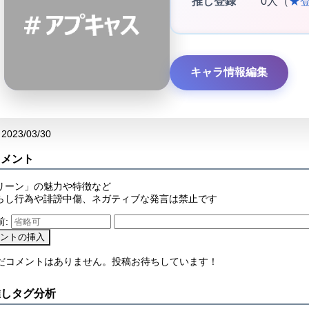
推し登録
0人（
★
キャラ情報編集
2023/03/30
コメント
リーン」の魅力や特徴など
らし行為や誹謗中傷、ネガティブな発言は禁止です
前:
まだコメントはありません。投稿お待ちしています！
推しタグ分析