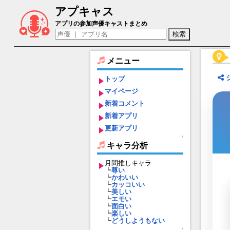
アプキャス
リーン（声優：鈴木亜理沙)【Dislyte
アプリの参加声優キャストまとめ
メニュー
トップ
マイページ
新着コメント
新着アプリ
更新アプリ
↑
キャラ分析
月間推しキャラ
┗
尊い
┗
かわいい
┗
カッコいい
┗
美しい
┗
エモい
┗
面白い
┗
楽しい
┗
どうしようもない
↑