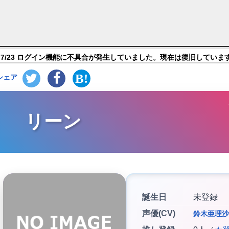
－神世代ネオンシティ－】キャラ紹介
7/23 ログイン機能に不具合が発生していました。現在は復旧していま
シェア
リーン
誕生日
未登録
声優(CV)
鈴木亜理沙