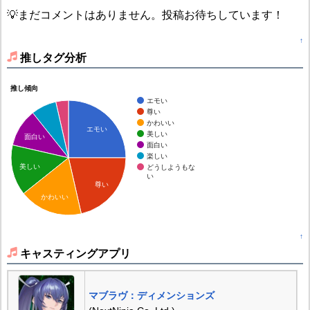
💡まだコメントはありません。投稿お待ちしています！
↑
推しタグ分析
推し傾向
エモい
尊い
かわいい
エモい
美しい
面白い
面白い
楽しい
美しい
どうしようもな
い
尊い
かわいい
↑
キャスティングアプリ
マブラヴ：ディメンションズ