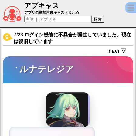
アプキャス
ルナテレジア（声優：森下来奈)【マブラヴ
アプリの参加声優キャストまとめ
7/23 ログイン機能に不具合が発生していました。現在
は復旧しています
navi ▽
ルナテレジア