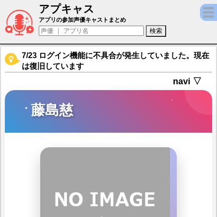
アプキャス
藤島慈（声優：月音こな)【Link！Like！
アプリの参加声優キャストまとめ
7/23 ログイン機能に不具合が発生していました。現在
は復旧しています
navi ▽
藤島慈