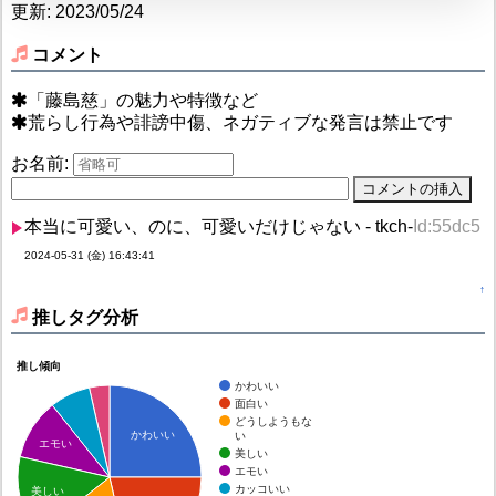
更新: 2023/05/24
コメント
「藤島慈」の魅力や特徴など
荒らし行為や誹謗中傷、ネガティブな発言は禁止です
お名前:
本当に可愛い、のに、可愛いだけじゃない - tkch-
Id:55dc5
2024-05-31 (金) 16:43:41
↑
推しタグ分析
推し傾向
かわいい
面白い
どうしようもな
かわいい
い
エモい
美しい
エモい
カッコいい
美しい