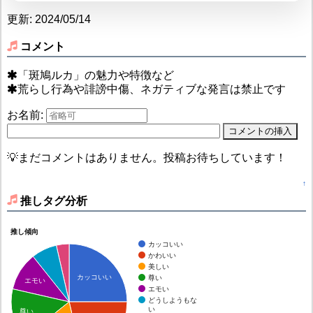
更新: 2024/05/14
コメント
「斑鳩ルカ」の魅力や特徴など
荒らし行為や誹謗中傷、ネガティブな発言は禁止です
お名前:
💡まだコメントはありません。投稿お待ちしています！
↑
推しタグ分析
推し傾向
カッコいい
かわいい
美しい
カッコいい
尊い
エモい
エモい
どうしようもな
い
尊い