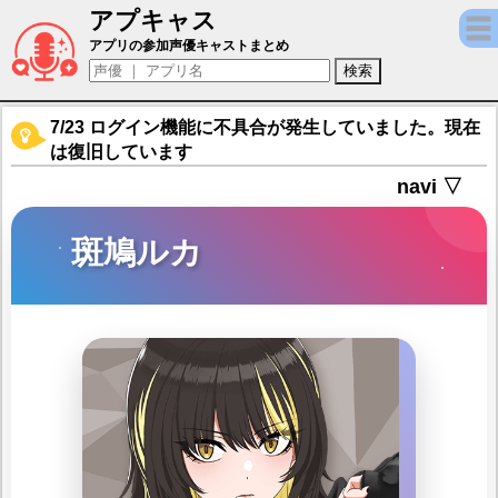
アプキャス
斑鳩ルカ（声優：川口莉奈)【アイドルマスターシャ
アプリの参加声優キャストまとめ
7/23 ログイン機能に不具合が発生していました。現在
は復旧しています
navi ▽
斑鳩ルカ