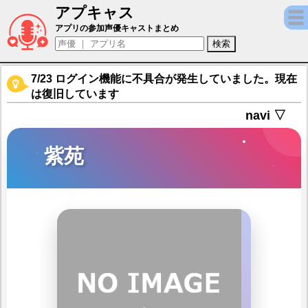
アプキャス
紫苑（声優：三木眞一郎)【干支かれ 〜Dead
アプリの参加声優キャストまとめ
7/23 ログイン機能に不具合が発生していました。現在
は復旧しています
navi ▽
紫苑