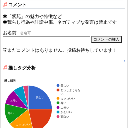
コメント
「紫苑」の魅力や特徴など
荒らし行為や誹謗中傷、ネガティブな発言は禁止です
お名前:
💡まだコメントはありません。投稿お待ちしています！
↑
推しタグ分析
推し傾向
美しい
どうしようもな
い
美しい
カッコいい
エモい
尊い
エモい
かわいい
尊い
面白い
カッコいい