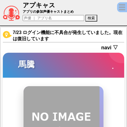
アプキャス
馬騰（声優：對馬芳哲)【三国志グランバウト
アプリの参加声優キャストまとめ
7/23 ログイン機能に不具合が発生していました。現在
は復旧しています
navi ▽
馬騰