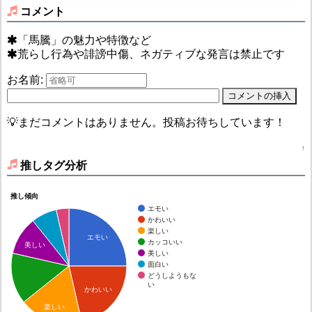
コメント
「馬騰」の魅力や特徴など
荒らし行為や誹謗中傷、ネガティブな発言は禁止です
お名前:
💡まだコメントはありません。投稿お待ちしています！
↑
推しタグ分析
推し傾向
エモい
かわいい
楽しい
エモい
カッコいい
美しい
美しい
面白い
どうしようもな
い
かわいい
楽しい