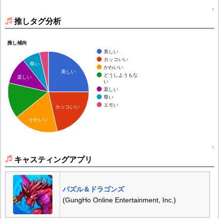
↑
推しタグ分析
推し傾向
美しい
カッコいい
尊い
かわいい
美しい
どうしようもな
楽しい
い
楽しい
尊い
エモい
カッコいい
かわいい
↑
キャスティングアプリ
パズル＆ドラゴンズ
(GungHo Online Entertainment, Inc.)