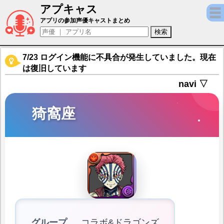
アプキャス
猗窩座（声優：石田彰)【パズル＆ドラゴンズ
アプリの参加声優キャストまとめ
7/23 ログイン機能に不具合が発生していました。現在
は復旧しています
navi ▽
猗窩座
グループ
コラボ&ドラゴンズ