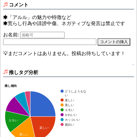
コメント
「アルル」の魅力や特徴など
荒らし行為や誹謗中傷、ネガティブな発言は禁止です
お名前:
💡まだコメントはありません。投稿お待ちしています！
↑
推しタグ分析
推し傾向
どうしようもな
い
楽しい
美しい
エモい
かわいい
カッコいい
エモい
面白い
楽しい
美しい