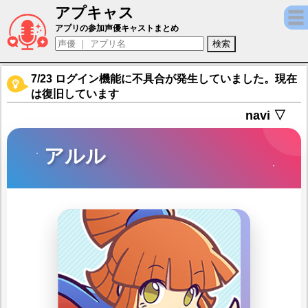
アプキャス
アルル（声優：園崎未恵)【ぷよぷよ!!クエス
アプリの参加声優キャストまとめ
7/23 ログイン機能に不具合が発生していました。現在
は復旧しています
navi ▽
アルル