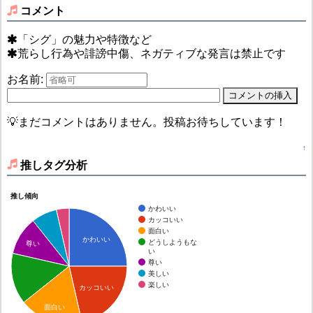
コメント
「シグ」の魅力や特徴など
荒らし行為や誹謗中傷、ネガティブな発言は禁止です
お名前:
💡まだコメントはありません。投稿お待ちしています！
↑
推しタグ分析
推し傾向
かわいい
カッコいい
面白い
かわいい
どうしようもな
尊い
い
尊い
美しい
楽しい
カッコいい
面白い