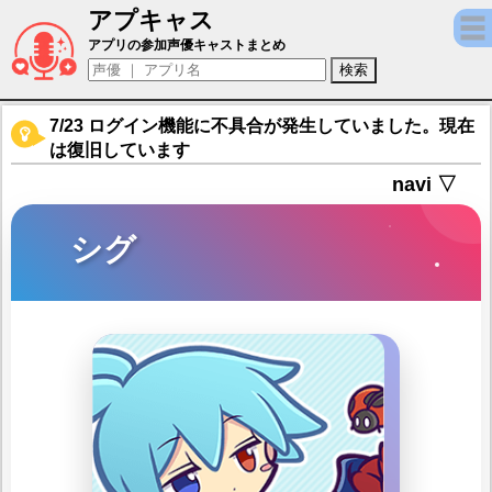
アプキャス
シグ（声優：渕崎ゆり子)【ぷよぷよ!!クエス
アプリの参加声優キャストまとめ
7/23 ログイン機能に不具合が発生していました。現在
は復旧しています
navi ▽
シグ