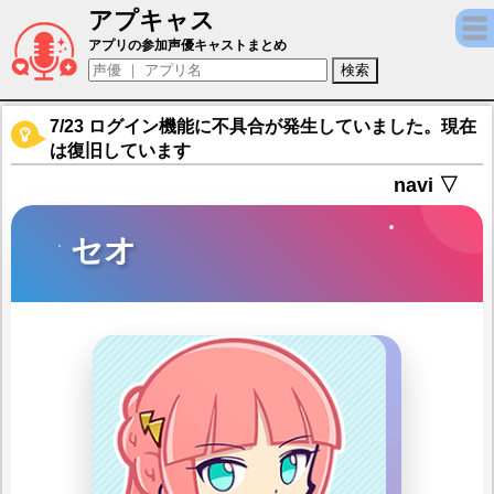
アプキャス
セオ（声優：足立由夏)【ぷよぷよ!!クエスト
アプリの参加声優キャストまとめ
7/23 ログイン機能に不具合が発生していました。現在
は復旧しています
navi ▽
セオ