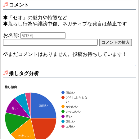
コメント
「セオ」の魅力や特徴など
荒らし行為や誹謗中傷、ネガティブな発言は禁止です
お名前:
💡まだコメントはありません。投稿お待ちしています！
↑
推しタグ分析
推し傾向
面白い
どうしようもな
い
面白い
かわいい
尊い
カッコいい
尊い
楽しい
エモい
かわいい