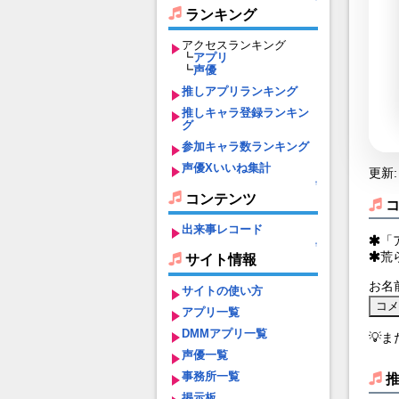
ランキング
アクセスランキング
┗
アプリ
┗
声優
推しアプリランキング
推しキャラ登録ランキン
グ
参加キャラ数ランキング
声優Xいいね集計
更新: 
↑
コンテンツ
出来事レコード
「
↑
荒
サイト情報
お名
サイトの使い方
アプリ一覧
DMMアプリ一覧
💡
声優一覧
事務所一覧
掲示板