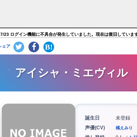
クイズRPG 魔法使いと黒猫のウィズ】キャラ紹介
7/23 ログイン機能に不具合が発生していました。現在は復旧していま
シェア
アイシャ・ミエヴィル
誕生日
未登録
声優(CV)
橘えみり