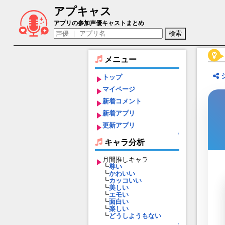
アプキャス
アイシャ・ミエヴィル（声優：橘えみり)【
アプリの参加声優キャストまとめ
メニュー
トップ
マイページ
新着コメント
新着アプリ
更新アプリ
↑
キャラ分析
月間推しキャラ
┗
尊い
┗
かわいい
┗
カッコいい
┗
美しい
┗
エモい
┗
面白い
┗
楽しい
┗
どうしようもない
↑