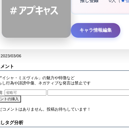
推し登録
0人（
★
キャラ情報編集
2023/03/06
コメント
アイシャ・ミエヴィル」の魅力や特徴など
らし行為や誹謗中傷、ネガティブな発言は禁止です
前:
まだコメントはありません。投稿お待ちしています！
推しタグ分析