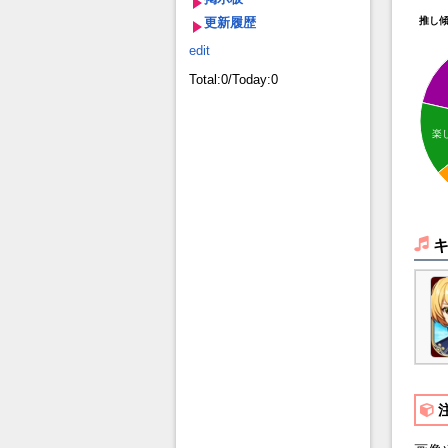
更新履歴
推し
edit
Total:0/Today:0
楽