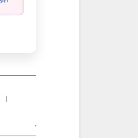
登録
）
↑