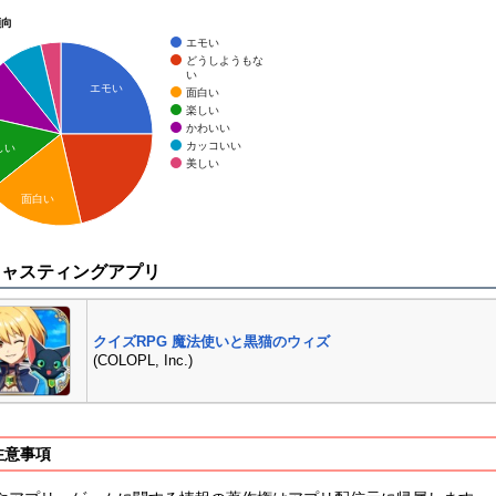
傾向
エモい
どうしようもな
い
エモい
面白い
楽しい
かわいい
カッコいい
しい
美しい
面白い
キャスティングアプリ
クイズRPG 魔法使いと黒猫のウィズ
(COLOPL, Inc.)
注意事項