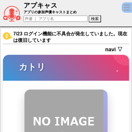
アプキャス
カトリ（声優：佐倉綾音)【チェインクロニ
アプリの参加声優キャストまとめ
7/23 ログイン機能に不具合が発生していました。現在
は復旧しています
navi ▽
カトリ