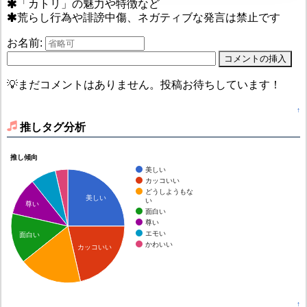
「カトリ」の魅力や特徴など
荒らし行為や誹謗中傷、ネガティブな発言は禁止です
お名前:
💡まだコメントはありません。投稿お待ちしています！
↑
推しタグ分析
推し傾向
美しい
カッコいい
どうしようもな
美しい
い
尊い
面白い
尊い
エモい
面白い
かわいい
カッコいい
↑