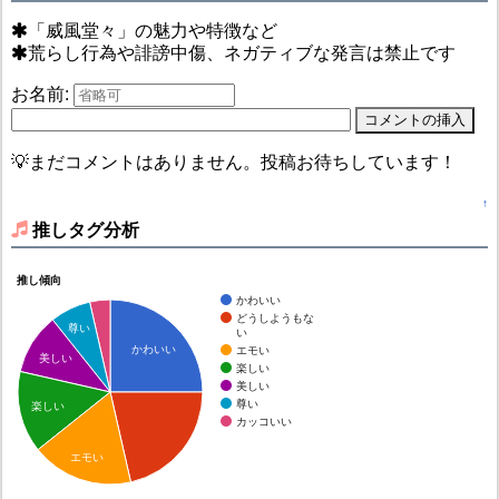
「威風堂々」の魅力や特徴など
荒らし行為や誹謗中傷、ネガティブな発言は禁止です
お名前:
💡まだコメントはありません。投稿お待ちしています！
↑
推しタグ分析
推し傾向
かわいい
どうしようもな
尊い
い
かわいい
エモい
美しい
楽しい
美しい
尊い
楽しい
カッコいい
エモい