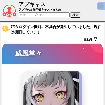
アプキャス
威風堂々（声優：立花日菜)【takt op. 運
アプリの参加声優キャストまとめ
7/23 ログイン機能に不具合が発生していました。現在
は復旧しています
navi ▽
威風堂々