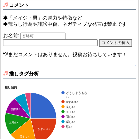
コメント
「メイジ・男」の魅力や特徴など
荒らし行為や誹謗中傷、ネガティブな発言は禁止です
お名前:
💡まだコメントはありません。投稿お待ちしています！
↑
推しタグ分析
推し傾向
どうしようもな
い
かわいい
美しい
面白い
エモい
面白い
楽しい
エモい
尊い
かわいい
美しい