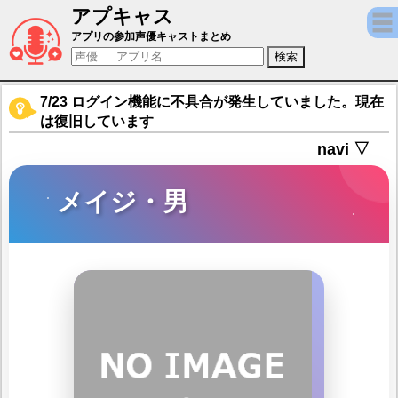
アプキャス
メイジ・男（声優：酒井広大)【ネバーアフ
アプリの参加声優キャストまとめ
7/23 ログイン機能に不具合が発生していました。現在
は復旧しています
navi ▽
メイジ・男