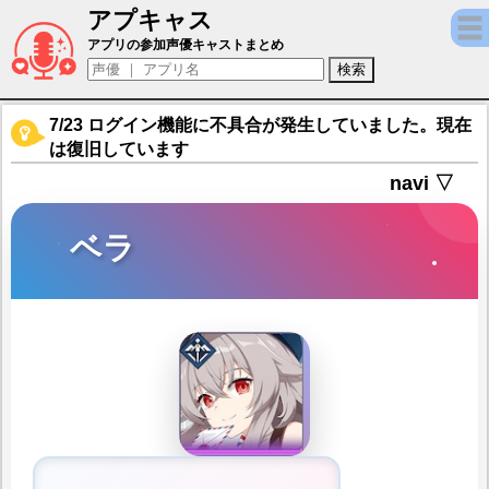
アプキャス
ベラ（声優：首藤志奈)【スターセイヴァー】
アプリの参加声優キャストまとめ
7/23 ログイン機能に不具合が発生していました。現在
は復旧しています
navi ▽
ベラ