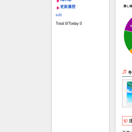
更新履歴
推し
edit
Total:0/Today:0