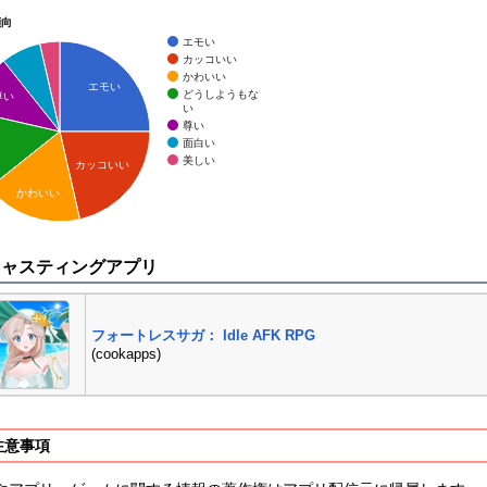
傾向
エモい
カッコいい
かわいい
エモい
どうしようもな
尊い
い
尊い
面白い
美しい
カッコいい
かわいい
キャスティングアプリ
フォートレスサガ： Idle AFK RPG
(cookapps)
注意事項