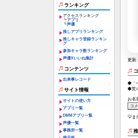
ランキング
アクセスランキング
┗
アプリ
┗
声優
推しアプリランキング
推しキャラ登録ランキン
グ
参加キャラ数ランキング
声優Xいいね集計
更新: 
↑
コンテンツ
出来事レコード
「
↑
荒
サイト情報
お名
サイトの使い方
アプリ一覧
DMMアプリ一覧
💡
声優一覧
事務所一覧
掲示板