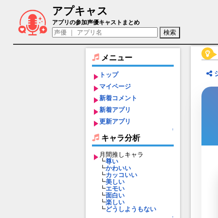
アプキャス
ベリス（声優：岡村明香)【フォートレスサ
アプリの参加声優キャストまとめ
メニュー
トップ
マイページ
新着コメント
新着アプリ
更新アプリ
↑
キャラ分析
月間推しキャラ
┗
尊い
┗
かわいい
┗
カッコいい
┗
美しい
┗
エモい
┗
面白い
┗
楽しい
┗
どうしようもない
↑