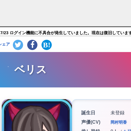
ガ： 放置系 RPG】キャラ紹介
7/23 ログイン機能に不具合が発生していました。現在は復旧していま
シェア
ベリス
誕生日
未登録
声優(CV)
岡村明香