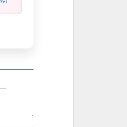
登録
）
↑