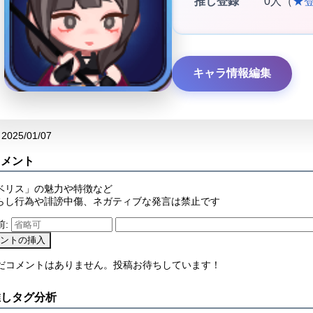
推し登録
0人（
★
キャラ情報編集
2025/01/07
コメント
ベリス」の魅力や特徴など
らし行為や誹謗中傷、ネガティブな発言は禁止です
前:
まだコメントはありません。投稿お待ちしています！
推しタグ分析