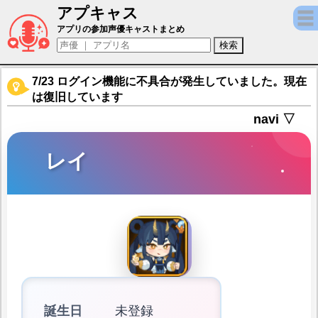
アプキャス
レイ（声優：伊南羽桜)【フォートレスサガ： 
アプリの参加声優キャストまとめ
7/23 ログイン機能に不具合が発生していました。現在
は復旧しています
navi ▽
レイ
誕生日
未登録