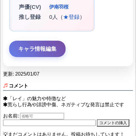
声優(CV)
伊南羽桜
推し登録
0人（
★登録
）
キャラ情報編集
更新: 2025/01/07
コメント
「レイ」の魅力や特徴など
荒らし行為や誹謗中傷、ネガティブな発言は禁止です
お名前:
💡まだコメントはありません。投稿お待ちしています！