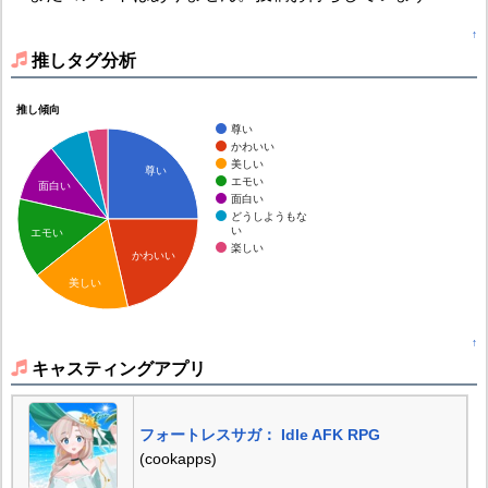
↑
推しタグ分析
推し傾向
尊い
かわいい
美しい
尊い
エモい
面白い
面白い
どうしようもな
い
エモい
楽しい
かわいい
美しい
↑
キャスティングアプリ
フォートレスサガ： Idle AFK RPG
(cookapps)