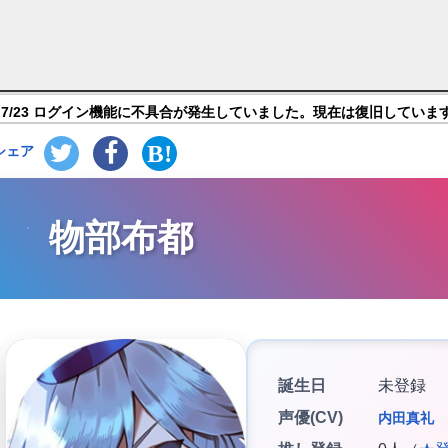
クリプス】キャラ紹介
7/23 ログイン機能に不具合が発生していました。現在は復旧していま
シェア
物部布都
誕生日
未登録
声優(CV)
内田真礼