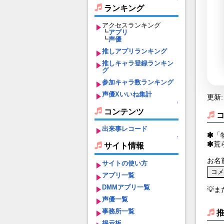
ランキング
アクセスランキング
┗
アプリ
┗
声優
推しアプリランキング
推しキャラ登録ランキン
グ
参加キャラ数ランキング
声優Xいいね集計
更新: 
↑
コンテンツ
出来事レコード
「
↑
荒
サイト情報
お名
サイトの使い方
アプリ一覧
DMMアプリ一覧
💡
声優一覧
事務所一覧
掲示板