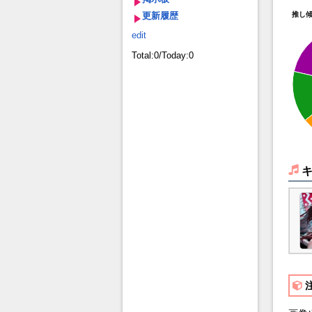
更新履歴
推し
edit
Total:0/Today:0