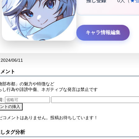
推し登録
0人（
★
キャラ情報編集
2024/06/11
コメント
物部布都」の魅力や特徴など
らし行為や誹謗中傷、ネガティブな発言は禁止です
前:
まだコメントはありません。投稿お待ちしています！
推しタグ分析