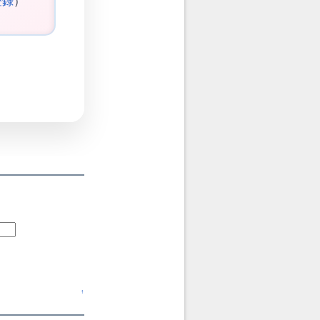
登録
）
↑