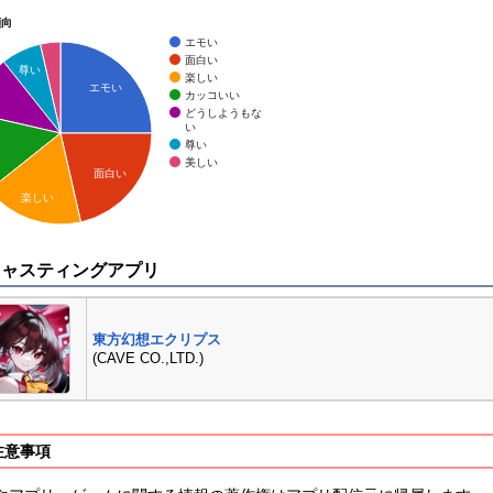
傾向
エモい
面白い
尊い
楽しい
エモい
カッコいい
どうしようもな
い
尊い
美しい
面白い
楽しい
キャスティングアプリ
東方幻想エクリプス
(CAVE CO.,LTD.)
注意事項