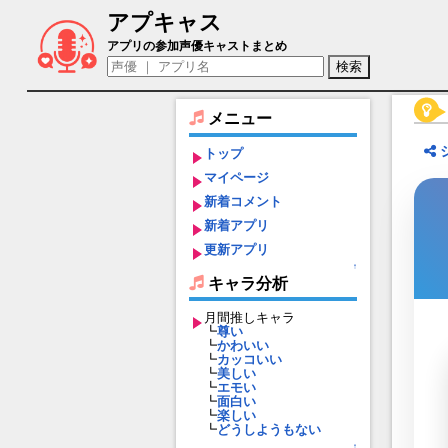
アプキャス
物部布都（声優：内田真礼)【東方幻想エ
アプリの参加声優キャストまとめ
メニュー
トップ
マイページ
新着コメント
新着アプリ
更新アプリ
↑
キャラ分析
月間推しキャラ
┗
尊い
┗
かわいい
┗
カッコいい
┗
美しい
┗
エモい
┗
面白い
┗
楽しい
┗
どうしようもない
↑