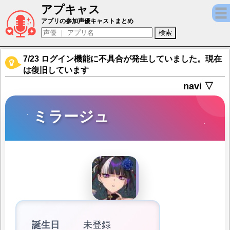
アプキャス
ミラージュ（声優：佐藤榛夏)【ERGOSUM
アプリの参加声優キャストまとめ
7/23 ログイン機能に不具合が発生していました。現在
は復旧しています
navi ▽
ミラージュ
誕生日
未登録