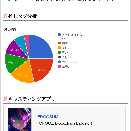
↑
推しタグ分析
推し傾向
どうしようもな
い
面白い
美しい
楽しい
尊い
楽しい
カッコいい
尊い
エモい
面白い
美しい
↑
キャスティングアプリ
ERGOSUM
(CROOZ Blockchain Lab,inc.)