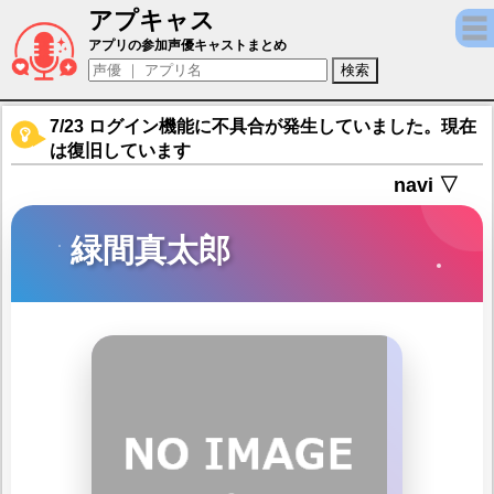
アプキャス
緑間真太郎（声優：小野大輔)【黒子のバスケ Stre
アプリの参加声優キャストまとめ
7/23 ログイン機能に不具合が発生していました。現在
は復旧しています
navi ▽
緑間真太郎