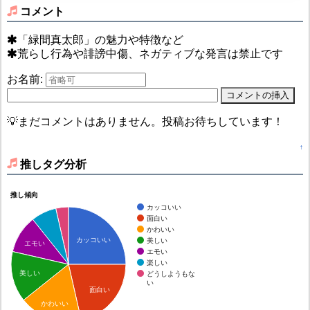
コメント
「緑間真太郎」の魅力や特徴など
荒らし行為や誹謗中傷、ネガティブな発言は禁止です
お名前:
💡まだコメントはありません。投稿お待ちしています！
↑
推しタグ分析
推し傾向
カッコいい
面白い
かわいい
カッコいい
美しい
エモい
エモい
楽しい
美しい
どうしようもな
い
面白い
かわいい