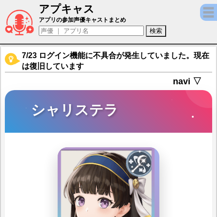
アプキャス
シャリステラ（声優：小岩井ことり)【レスレ
アプリの参加声優キャストまとめ
7/23 ログイン機能に不具合が発生していました。現在
は復旧しています
navi ▽
シャリステラ