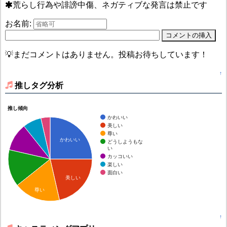
荒らし行為や誹謗中傷、ネガティブな発言は禁止です
お名前:
💡まだコメントはありません。投稿お待ちしています！
↑
推しタグ分析
推し傾向
かわいい
美しい
尊い
かわいい
どうしようもな
い
カッコいい
楽しい
面白い
美しい
尊い
↑