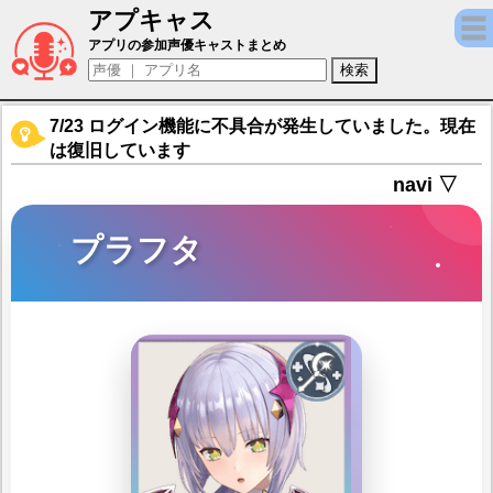
アプキャス
プラフタ（声優：井口裕香)【レスレリアーナ
アプリの参加声優キャストまとめ
7/23 ログイン機能に不具合が発生していました。現在
は復旧しています
navi ▽
プラフタ