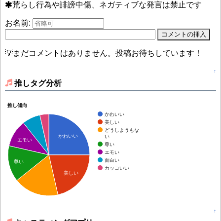
荒らし行為や誹謗中傷、ネガティブな発言は禁止です
お名前:
💡まだコメントはありません。投稿お待ちしています！
↑
推しタグ分析
推し傾向
かわいい
美しい
どうしようもな
かわいい
い
エモい
尊い
エモい
面白い
尊い
カッコいい
美しい
↑