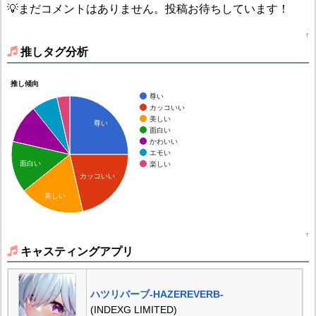
💡まだコメントはありません。投稿お待ちしています！
↑
推しタグ分析
推し傾向
尊い
カッコいい
美しい
尊い
面白い
かわいい
エモい
面白い
楽しい
カッコいい
美しい
↑
キャスティングアプリ
ハツリバーブ-HAZEREVERB-
(INDEXG LIMITED)