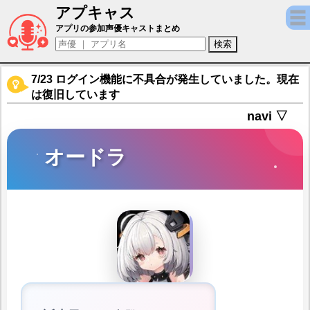
アプキャス
オードラ（声優：小倉唯)【ハツリバーブ-HAZ
アプリの参加声優キャストまとめ
7/23 ログイン機能に不具合が発生していました。現在
は復旧しています
navi ▽
オードラ