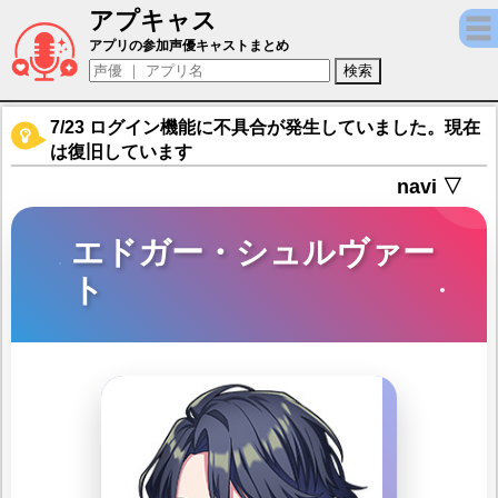
アプキャス
エドガー・シュルヴァート（声優：野島健児
アプリの参加声優キャストまとめ
7/23 ログイン機能に不具合が発生していました。現在
は復旧しています
navi ▽
エドガー・シュルヴァー
ト