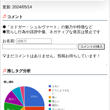
更新: 2024/05/14
コメント
「エドガー・シュルヴァート」の魅力や特徴など
荒らし行為や誹謗中傷、ネガティブな発言は禁止です
お名前:
💡まだコメントはありません。投稿お待ちしています！
↑
推しタグ分析
推し傾向
エモい
どうしようもな
い
エモい
尊い
面白い
美しい
面白い
カッコいい
美しい