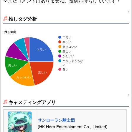
💡まだコメントはありません。投稿お待ちしています！
↑
推しタグ分析
推し傾向
エモい
楽しい
カッコいい
エモい
美しい
かわいい
どうしようもな
い
美しい
尊い
楽しい
カッコいい
↑
キャスティングアプリ
サンローラン騎士団
(HK Hero Entertainment Co., Limited)