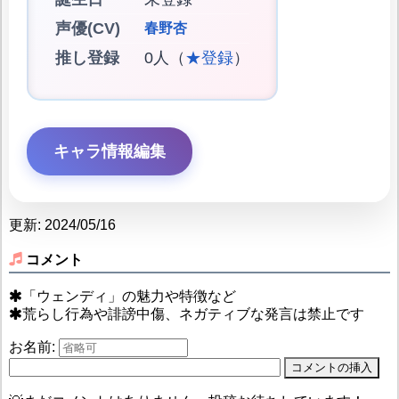
声優(CV)
春野杏
推し登録
0人（
★登録
）
キャラ情報編集
更新: 2024/05/16
コメント
「ウェンディ」の魅力や特徴など
荒らし行為や誹謗中傷、ネガティブな発言は禁止です
お名前: