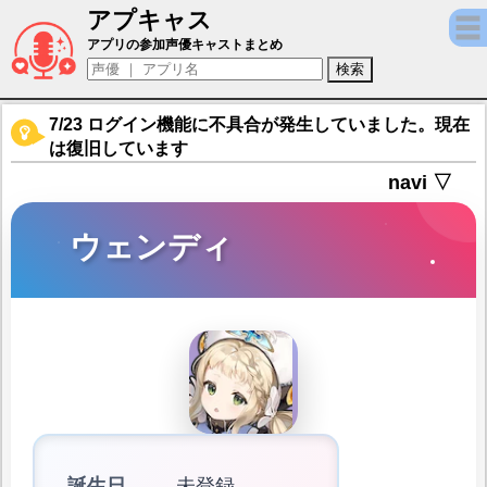
アプキャス
ウェンディ（声優：春野杏)【サンローラン
アプリの参加声優キャストまとめ
7/23 ログイン機能に不具合が発生していました。現在
は復旧しています
navi ▽
ウェンディ
誕生日
未登録