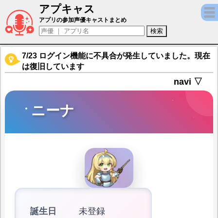
アプキャス
ニーナ（声優：前田佳織里)【サンローラン
アプリの参加声優キャストまとめ
7/23 ログイン機能に不具合が発生していました。現在
は復旧しています
navi ▽
ニーナ
誕生日
未登録