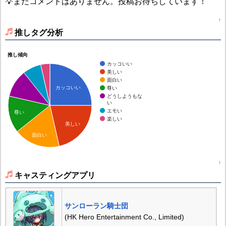
💡まだコメントはありません。投稿お待ちしています！
↑
推しタグ分析
推し傾向
カッコいい
美しい
面白い
カッコいい
尊い
どうしようもな
い
エモい
尊い
楽しい
美しい
面白い
↑
キャスティングアプリ
サンローラン騎士団
(HK Hero Entertainment Co., Limited)