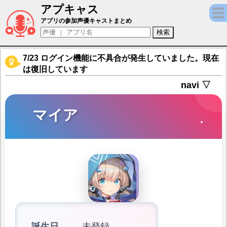
アプキャス
マイア（声優：安済知佳)【サンローラン騎士
アプリの参加声優キャストまとめ
7/23 ログイン機能に不具合が発生していました。現在
は復旧しています
navi ▽
マイア
誕生日
未登録