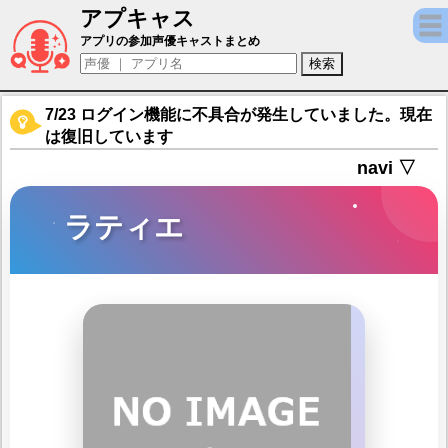
アプキャス
ラティエ（声優：七瀬ぱんだ)【ティンクルス
アプリの参加声優キャストまとめ
7/23 ログイン機能に不具合が発生していました。現在
は復旧しています
navi ▽
ラティエ