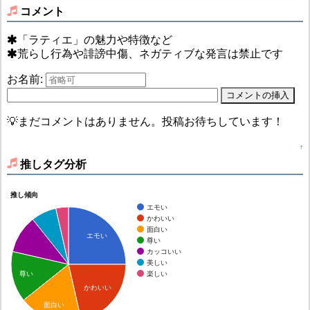
コメント
「ラティエ」の魅力や特徴など
荒らし行為や誹謗中傷、ネガティブな発言は禁止です
お名前:
💡まだコメントはありません。投稿お待ちしています！
↑
推しタグ分析
推し傾向
エモい
かわいい
面白い
エモい
尊い
カッコいい
美しい
楽しい
尊い
かわいい
面白い