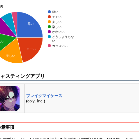
傾向
尊い
エモい
美しい
尊い
楽しい
かわいい
どうしようもな
い
しい
カッコいい
エモい
美しい
キャスティングアプリ
ブレイクマイケース
(coly, Inc.)
注意事項