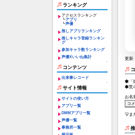
ランキング
アクセスランキング
┗
アプリ
┗
声優
推しアプリランキング
推しキャラ登録ランキン
グ
参加キャラ数ランキング
声優Xいいね集計
更新: 
↑
コンテンツ
出来事レコード
「
↑
荒
サイト情報
お名
サイトの使い方
アプリ一覧
DMMアプリ一覧
💡
声優一覧
事務所一覧
掲示板