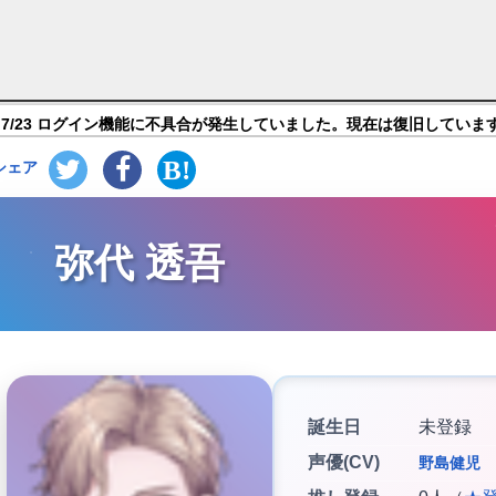
マイケース】キャラ紹介
7/23 ログイン機能に不具合が発生していました。現在は復旧していま
シェア
弥代 透吾
誕生日
未登録
声優(CV)
野島健児