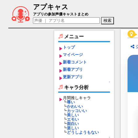
アプキャス
弥代 透吾（声優：野島健児)【ブレイク
アプリの参加声優キャストまとめ
メニュー
トップ
マイページ
新着コメント
新着アプリ
更新アプリ
↑
キャラ分析
月間推しキャラ
┗
尊い
┗
かわいい
┗
カッコいい
┗
美しい
┗
エモい
┗
面白い
┗
楽しい
┗
どうしようもない
↑