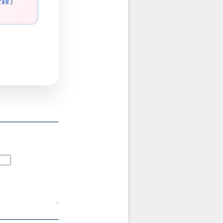
登録
）
↑