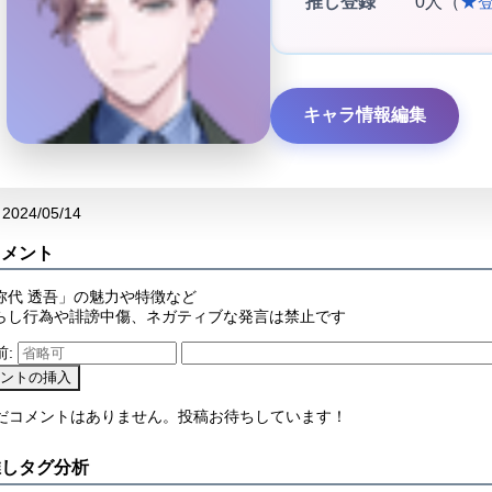
推し登録
0人（
★
キャラ情報編集
2024/05/14
コメント
弥代 透吾」の魅力や特徴など
らし行為や誹謗中傷、ネガティブな発言は禁止です
前:
まだコメントはありません。投稿お待ちしています！
推しタグ分析