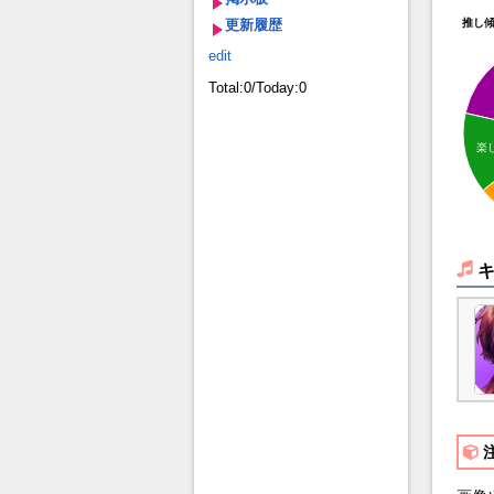
更新履歴
推し
edit
Total:0/Today:0
楽