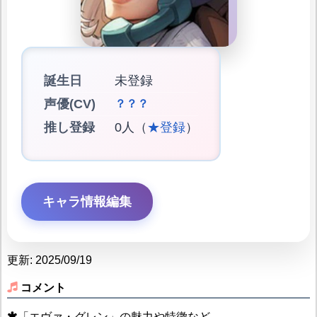
誕生日
未登録
声優(CV)
？？？
推し登録
0人（
★登録
）
キャラ情報編集
更新: 2025/09/19
コメント
「エヴァ・グレン」の魅力や特徴など