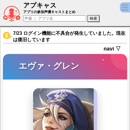
アプキャス
エヴァ・グレン（声優：？？？)【Metal Slug：
アプリの参加声優キャストまとめ
7/23 ログイン機能に不具合が発生していました。現在
は復旧しています
navi ▽
エヴァ・グレン