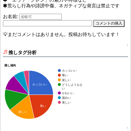
荒らし行為や誹謗中傷、ネガティブな発言は禁止です
お名前:
💡まだコメントはありません。投稿お待ちしています！
↑
推しタグ分析
推し傾向
カッコいい
尊い
楽しい
カッコいい
どうしようもな
い
かわいい
面白い
美しい
尊い
楽しい
↑