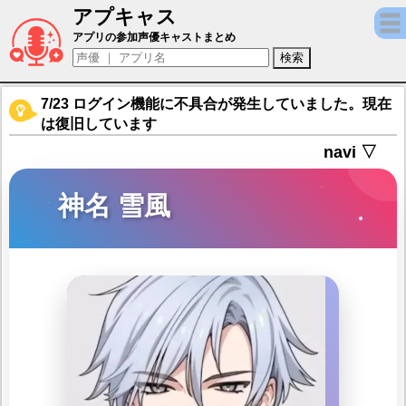
アプキャス
神名 雪風（声優：深町寿成)【18TRIP （
アプリの参加声優キャストまとめ
7/23 ログイン機能に不具合が発生していました。現在
は復旧しています
navi ▽
神名 雪風