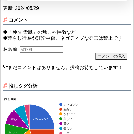
更新: 2024/05/29
コメント
「神名 雪風」の魅力や特徴など
荒らし行為や誹謗中傷、ネガティブな発言は禁止です
お名前:
💡まだコメントはありません。投稿お待ちしています！
↑
推しタグ分析
推し傾向
カッコいい
面白い
かわいい
カッコいい
美しい
尊い
尊い
楽しい
美しい
エモい