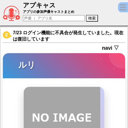
アプキャス
ルリ（声優：木村文香)【セブンナイツ Re：
アプリの参加声優キャストまとめ
7/23 ログイン機能に不具合が発生していました。現在
は復旧しています
navi ▽
ルリ