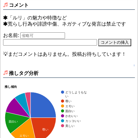
コメント
「ルリ」の魅力や特徴など
荒らし行為や誹謗中傷、ネガティブな発言は禁止です
お名前:
💡まだコメントはありません。投稿お待ちしています！
↑
推しタグ分析
推し傾向
どうしようもな
い
尊い
エモい
面白い
かわいい
カッコいい
面白い
美しい
尊い
エモい