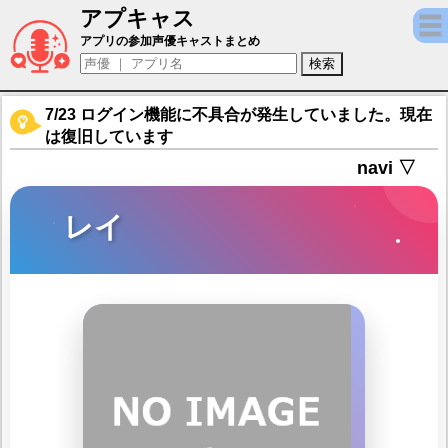
アプキャス
レイ（声優：堀籠沙耶)【セブンナイツ Re：
アプリの参加声優キャストまとめ
7/23 ログイン機能に不具合が発生していました。現在
は復旧しています
navi ▽
レイ