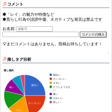
コメント
「レイ」の魅力や特徴など
荒らし行為や誹謗中傷、ネガティブな発言は禁止です
お名前:
💡まだコメントはありません。投稿お待ちしています！
↑
推しタグ分析
推し傾向
面白い
カッコいい
エモい
面白い
どうしようもな
尊い
い
尊い
かわいい
美しい
カッコいい
エモい