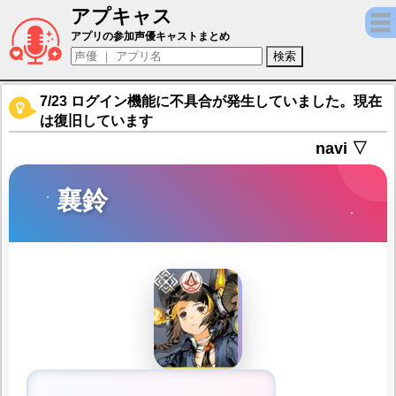
アプキャス
襄鈴（声優：青戸浩香)【アッシュエコーズ】
アプリの参加声優キャストまとめ
7/23 ログイン機能に不具合が発生していました。現在
は復旧しています
navi ▽
襄鈴