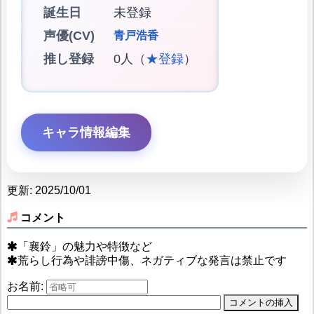
誕生日
未登録
声優(CV)
青戸浩香
推し登録
0人（
★登録
）
キャラ情報編集
更新: 2025/10/01
コメント
「襄鈴」の魅力や特徴など
荒らし行為や誹謗中傷、ネガティブな発言は禁止です
お名前: