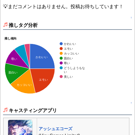
💡まだコメントはありません。投稿お待ちしています！
↑
推しタグ分析
推し傾向
かわいい
エモい
カッコいい
かわいい
面白い
尊い
尊い
どうしようもな
い
面白い
美しい
エモい
カッコいい
↑
キャスティングアプリ
アッシュエコーズ