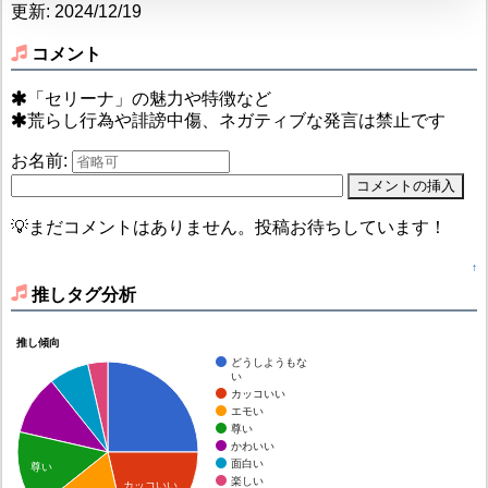
更新: 2024/12/19
コメント
「セリーナ」の魅力や特徴など
荒らし行為や誹謗中傷、ネガティブな発言は禁止です
お名前:
💡まだコメントはありません。投稿お待ちしています！
↑
推しタグ分析
推し傾向
どうしようもな
い
カッコいい
エモい
尊い
かわいい
面白い
尊い
楽しい
カッコいい