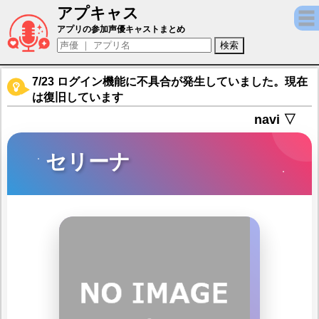
アプキャス
セリーナ（声優：田中理恵)【異世界のんび
アプリの参加声優キャストまとめ
7/23 ログイン機能に不具合が発生していました。現在
は復旧しています
navi ▽
セリーナ