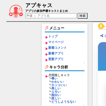
アプキャス
寧々（声優：谷鹿未來)【異世界のんびり
アプリの参加声優キャストまとめ
メニュー
トップ
マイページ
新着コメント
新着アプリ
更新アプリ
↑
キャラ分析
月間推しキャラ
┗
尊い
┗
かわいい
┗
カッコいい
┗
美しい
┗
エモい
┗
面白い
┗
楽しい
┗
どうしようもない
↑