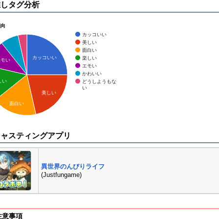
推しタグ分析
傾向
カッコいい
美しい
面白い
カッコいい
楽しい
エモい
エモい
かわいい
しい
どうしようもな
い
美しい
面白い
キャスティングアプリ
異世界のんびりライフ
(Justfungame)
注意事項