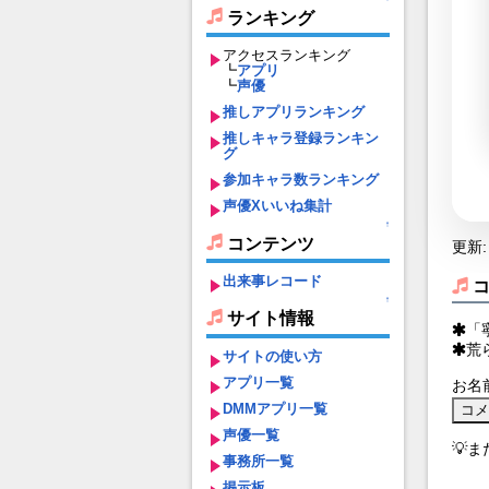
ランキング
アクセスランキング
┗
アプリ
┗
声優
推しアプリランキング
推しキャラ登録ランキン
グ
参加キャラ数ランキング
声優Xいいね集計
↑
コンテンツ
更新: 
出来事レコード
↑
サイト情報
「
荒
サイトの使い方
アプリ一覧
お名
DMMアプリ一覧
声優一覧
💡
事務所一覧
掲示板