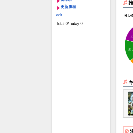
更新履歴
edit
推し
Total:0/Today:0
楽