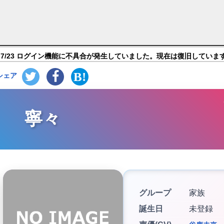
ライフ】キャラ紹介
7/23 ログイン機能に不具合が発生していました。現在は復旧していま
シェア
寧々
グループ
家族
誕生日
未登録