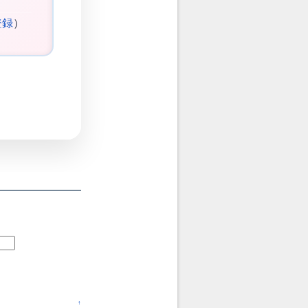
登録
）
↑