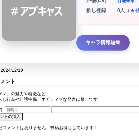
声優(CV)
谷鹿未來
推し登録
0人（
★
キャラ情報編集
2024/12/19
コメント
寧々」の魅力や特徴など
らし行為や誹謗中傷、ネガティブな発言は禁止です
前:
まだコメントはありません。投稿お待ちしています！