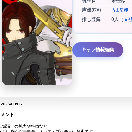
誕生日
未登録
声優(CV)
内山昂輝
推し登録
0人（
★
キャラ情報編集
2025/09/06
コメント
上城渚」の魅力や特徴など
らし行為や誹謗中傷、ネガティブな発言は禁止です