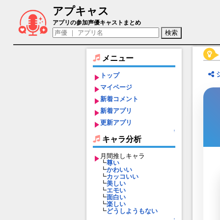
アプキャス
上城渚（声優：内山昂輝)【ペルソナ５： The
アプリの参加声優キャストまとめ
メニュー
トップ
マイページ
新着コメント
新着アプリ
更新アプリ
↑
キャラ分析
月間推しキャラ
┗
尊い
┗
かわいい
┗
カッコいい
┗
美しい
┗
エモい
┗
面白い
┗
楽しい
┗
どうしようもない
↑