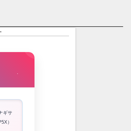
す
ナギサ
5X）