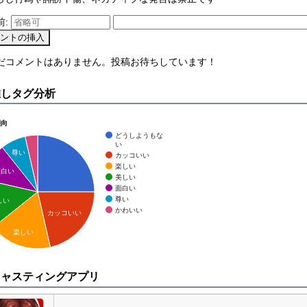
前:
まだコメントはありません。投稿お待ちしています！
推しタグ分析
傾向
どうしようもな
い
尊い
カッコいい
楽しい
面白い
美しい
面白い
尊い
しい
かわいい
カッコいい
楽しい
キャスティングアプリ