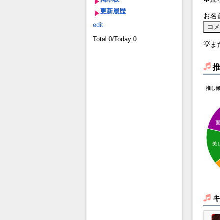
更新履歴
お名
edit
Total:0/Today:0
💡
推し
美