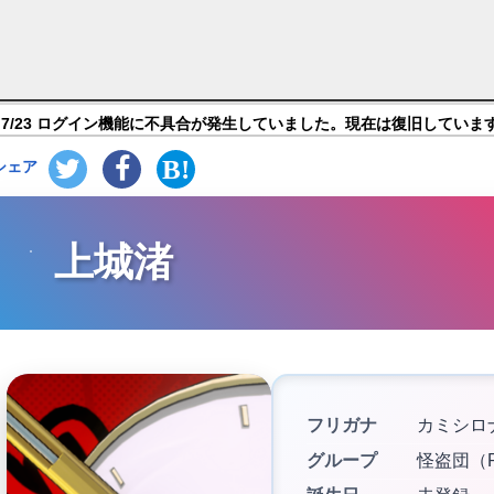
 Phantom X】キャラ紹介
7/23 ログイン機能に不具合が発生していました。現在は復旧していま
シェア
上城渚
フリガナ
カミシロ
グループ
怪盗団（P