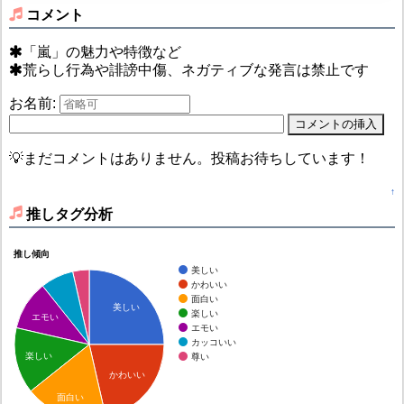
コメント
「嵐」の魅力や特徴など
荒らし行為や誹謗中傷、ネガティブな発言は禁止です
お名前:
💡まだコメントはありません。投稿お待ちしています！
↑
推しタグ分析
推し傾向
美しい
かわいい
面白い
美しい
楽しい
エモい
エモい
カッコいい
楽しい
尊い
かわいい
面白い