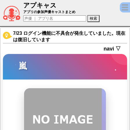
アプキャス
嵐（声優：高山みなみ)【［パチスロ］忍魂弐
アプリの参加声優キャストまとめ
7/23 ログイン機能に不具合が発生していました。現在
は復旧しています
navi ▽
嵐