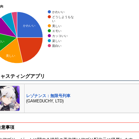
傾向
かわいい
どうしようもな
い
かわいい
美しい
エモい
カッコいい
楽しい
モい
面白い
美しい
キャスティングアプリ
レゾナンス：無限号列車
(GAMEDUCHY, LTD)
注意事項