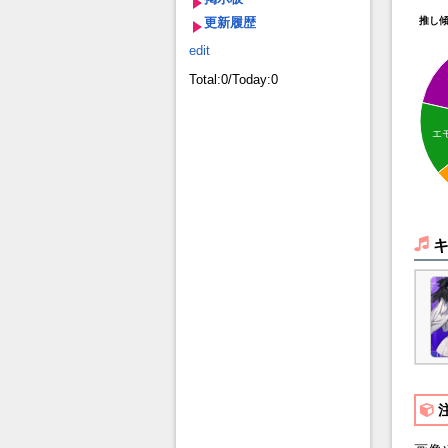
更新履歴
推し
edit
Total:0/Today:0
エ