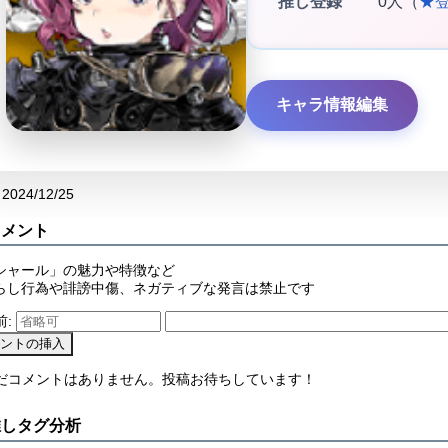
推し登録
0人（
★
キャラ情報編集
2024/12/25
コメント
シャール」の魅力や特徴など
らし行為や誹謗中傷、ネガティブな発言は禁止です
前:
まだコメントはありません。投稿お待ちしています！
推しタグ分析