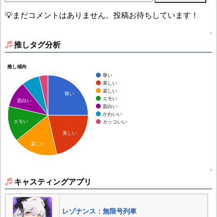
💡まだコメントはありません。投稿お待ちしています！
↑
推しタグ分析
推し傾向
尊い
美しい
楽しい
尊い
エモい
面白い
面白い
かわいい
エモい
カッコいい
美しい
楽しい
↑
キャスティングアプリ
レゾナンス：無限号列車