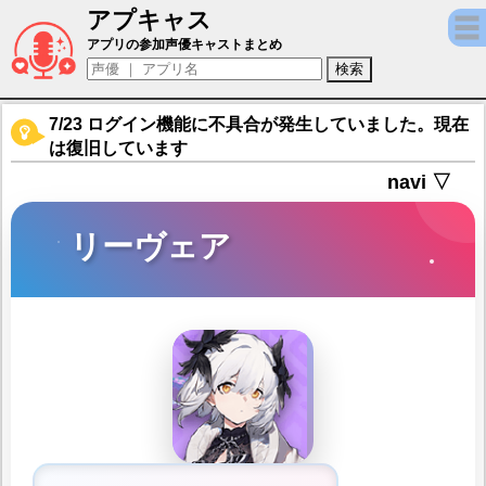
アプキャス
リーヴェア（声優：鬼頭明里)【レゾナンス
アプリの参加声優キャストまとめ
7/23 ログイン機能に不具合が発生していました。現在
は復旧しています
navi ▽
リーヴェア