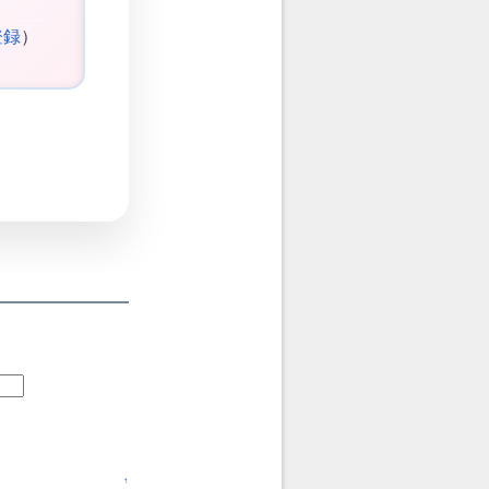
登録
）
↑