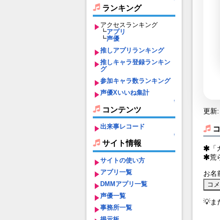
ランキング
アクセスランキング
┗
アプリ
┗
声優
推しアプリランキング
推しキャラ登録ランキン
グ
参加キャラ数ランキング
声優Xいいね集計
↑
コンテンツ
更新: 
出来事レコード
↑
サイト情報
「
荒
サイトの使い方
アプリ一覧
お名
DMMアプリ一覧
声優一覧
💡
事務所一覧
掲示板