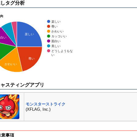
推しタグ分析
傾向
楽しい
尊い
かわいい
楽しい
カッコいい
面白い
面白い
美しい
どうしようもな
い
尊い
かわいい
キャスティングアプリ
モンスターストライク
(XFLAG, Inc.)
注意事項