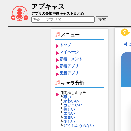
アプキャス
ガネーシャ（声優：水越健)【モンスター
アプリの参加声優キャストまとめ
メニュー
トップ
マイページ
新着コメント
新着アプリ
更新アプリ
↑
キャラ分析
月間推しキャラ
┗
尊い
┗
かわいい
┗
カッコいい
┗
美しい
┗
エモい
┗
面白い
┗
楽しい
┗
どうしようもない
↑