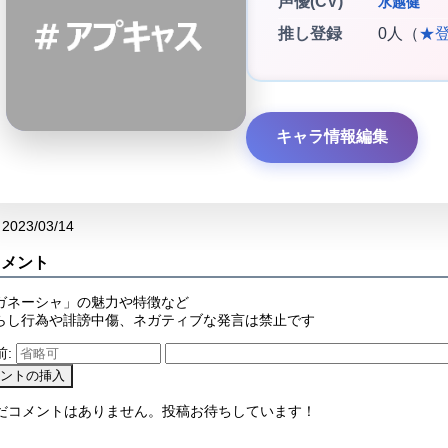
声優(CV)
水越健
推し登録
0人（
★
キャラ情報編集
2023/03/14
コメント
ガネーシャ」の魅力や特徴など
らし行為や誹謗中傷、ネガティブな発言は禁止です
前:
まだコメントはありません。投稿お待ちしています！