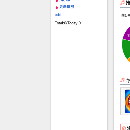
更新履歴
edit
推し
Total:0/Today:0