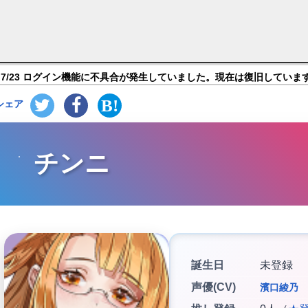
ラ紹介
7/23 ログイン機能に不具合が発生していました。現在は復旧していま
シェア
チンニ
誕生日
未登録
声優(CV)
濱口綾乃