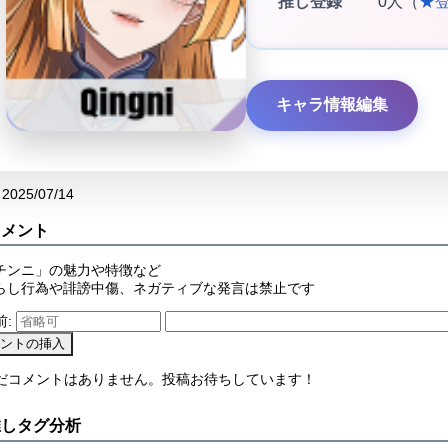
推し登録
0人（
★
キャラ情報編集
2025/07/14
コメント
チンニ」の魅力や特徴など
らし行為や誹謗中傷、ネガティブな発言は禁止です
前:
まだコメントはありません。投稿お待ちしています！
推しタグ分析