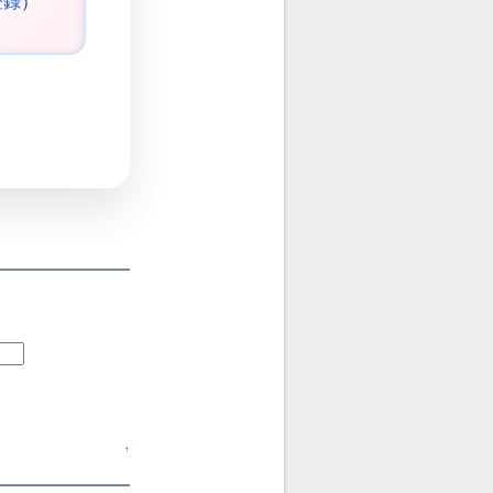
登録
）
↑