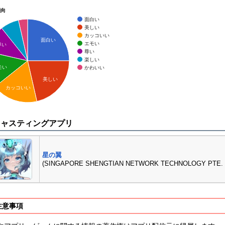
傾向
面白い
美しい
カッコいい
面白い
エモい
尊い
尊い
楽しい
モい
かわいい
美しい
カッコいい
キャスティングアプリ
星の翼
(SINGAPORE SHENGTIAN NETWORK TECHNOLOGY PTE. L
注意事項