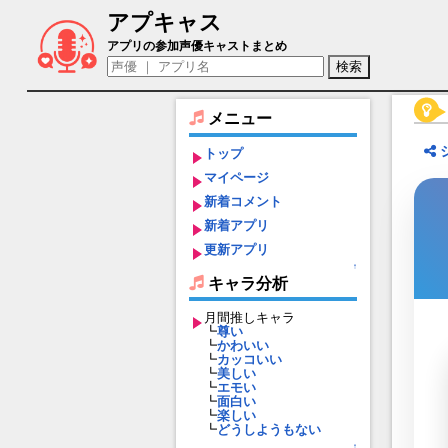
アプキャス
チンニ（声優：濱口綾乃)【星の翼】キャ
アプリの参加声優キャストまとめ
メニュー
トップ
マイページ
新着コメント
新着アプリ
更新アプリ
↑
キャラ分析
月間推しキャラ
┗
尊い
┗
かわいい
┗
カッコいい
┗
美しい
┗
エモい
┗
面白い
┗
楽しい
┗
どうしようもない
↑