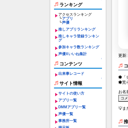
ランキング
アクセスランキング
┗
アプリ
┗
声優
推しアプリランキング
推しキャラ登録ランキン
グ
参加キャラ数ランキング
声優Xいいね集計
更新: 
↑
コンテンツ
出来事レコード
「
↑
荒
サイト情報
お名
サイトの使い方
アプリ一覧
DMMアプリ一覧
💡
声優一覧
事務所一覧
掲示板