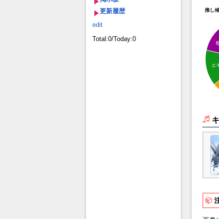
更新履歴
推し
edit
Total:0/Today:0
エ