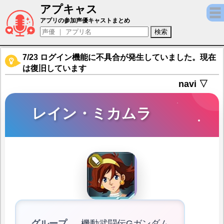
アプキャス
レイン・ミカムラ（声優：天野由梨)【SDガ
アプリの参加声優キャストまとめ
7/23 ログイン機能に不具合が発生していました。現在
は復旧しています
navi ▽
レイン・ミカムラ
グループ
機動武闘伝Gガンダム