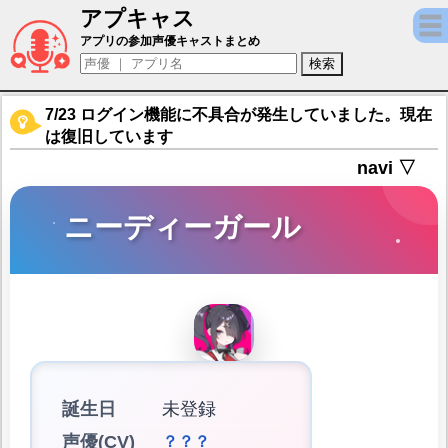
アプキャス
ニーディーガール（声優：？？？)【アスト
アプリの参加声優キャストまとめ
7/23 ログイン機能に不具合が発生していました。現在
は復旧しています
navi ▽
ニーディーガール
誕生日
未登録
声優(CV)
？？？