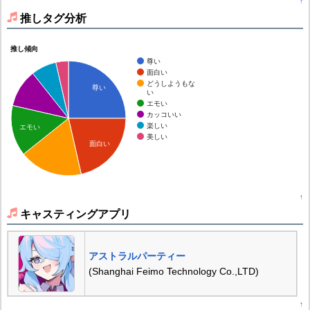
↑
推しタグ分析
推し傾向
尊い
面白い
どうしようもな
尊い
い
エモい
カッコいい
楽しい
エモい
美しい
面白い
↑
キャスティングアプリ
アストラルパーティー
(Shanghai Feimo Technology Co.,LTD)
↑