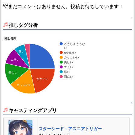
💡まだコメントはありません。投稿お待ちしています！
↑
推しタグ分析
推し傾向
どうしようもな
い
尊い
かわいい
カッコいい
エモい
美しい
エモい
尊い
美しい
面白い
かわいい
カッコいい
↑
キャスティングアプリ
スターシード：アスニアトリガー