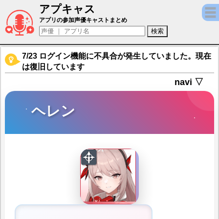
アプキャス
ヘレン（声優：？？？)【スターシード：ア
アプリの参加声優キャストまとめ
7/23 ログイン機能に不具合が発生していました。現在
は復旧しています
navi ▽
ヘレン