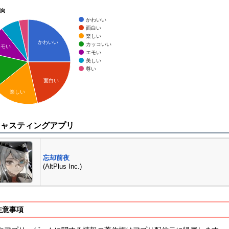
傾向
かわいい
面白い
楽しい
かわいい
カッコいい
エモい
エモい
美しい
尊い
面白い
楽しい
キャスティングアプリ
忘却前夜
(AltPlus Inc.)
注意事項