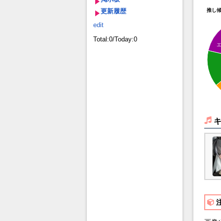
更新履歴
推し
edit
Total:0/Today:0