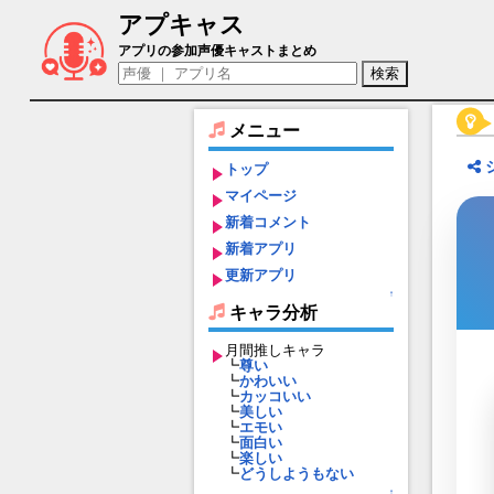
アプキャス
エリカ（声優：三浦小季)【忘却前夜】キ
アプリの参加声優キャストまとめ
メニュー
トップ
マイページ
新着コメント
新着アプリ
更新アプリ
↑
キャラ分析
月間推しキャラ
┗
尊い
┗
かわいい
┗
カッコいい
┗
美しい
┗
エモい
┗
面白い
┗
楽しい
┗
どうしようもない
↑