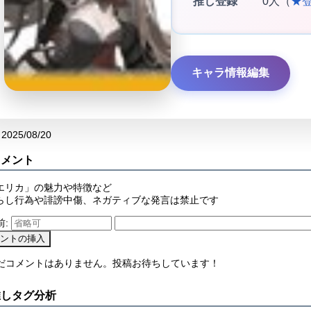
推し登録
0人（
★
キャラ情報編集
2025/08/20
コメント
エリカ」の魅力や特徴など
らし行為や誹謗中傷、ネガティブな発言は禁止です
前:
まだコメントはありません。投稿お待ちしています！
推しタグ分析