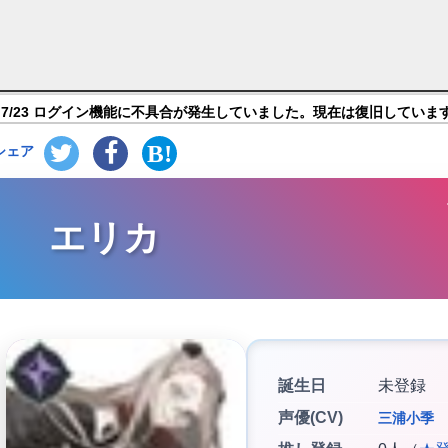
ャラ紹介
7/23 ログイン機能に不具合が発生していました。現在は復旧していま
シェア
エリカ
誕生日
未登録
声優(CV)
三浦小季