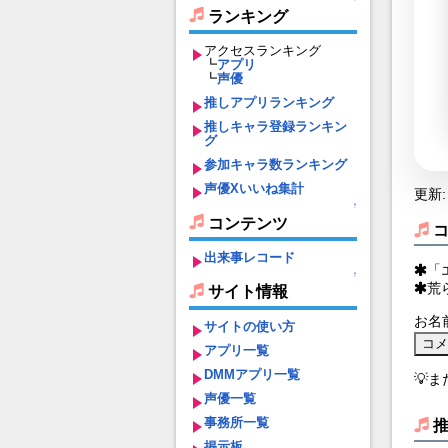
ランキング
アクセスランキング
┗
アプリ
┗
声優
推しアプリランキング
推しキャラ登録ランキン
グ
参加キャラ数ランキング
声優Xいいね集計
更新: 
↑
コンテンツ
出来事レコード
「
↑
荒
サイト情報
お名
サイトの使い方
アプリ一覧
DMMアプリ一覧
💡
声優一覧
事務所一覧
掲示板