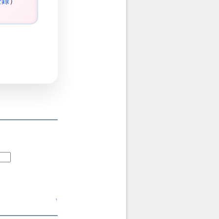
登録
）
↑